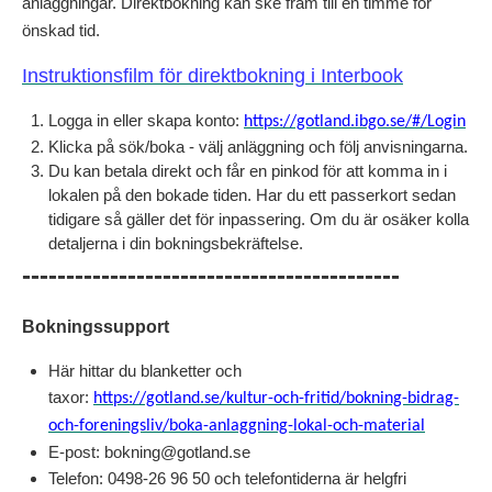
anläggningar.
Direktbokning kan ske fram till en timme för
önskad tid.
Instruktionsfilm för direktbokning i Interbook
Logga in eller skapa konto:
https://gotland.ibgo.se/#/Login
Klicka på sök/boka - välj anläggning och följ anvisningarna.
Du kan betala direkt och får en pinkod för att komma in i
lokalen på den bokade tiden. Har du ett passerkort sedan
tidigare så gäller det för inpassering. Om du är osäker kolla
detaljerna i din bokningsbekräftelse.
-------------------------------------------
Bokningssupport
Här hittar du blanketter och
taxor:
https://gotland.se/kultur-och-fritid/bokning-bidrag-
och-foreningsliv/boka-anlaggning-lokal-och-material
E-post: bokning@gotland.se
Telefon: 0498-26 96 50 och telefontiderna är helgfri